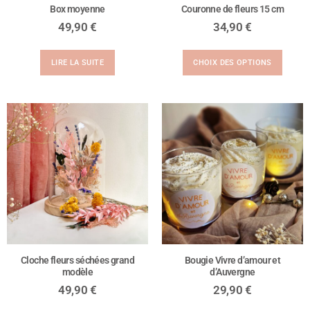
Box moyenne
Couronne de fleurs 15 cm
49,90
€
34,90
€
LIRE LA SUITE
CHOIX DES OPTIONS
Cloche fleurs séchées grand
Bougie Vivre d’amour et
modèle
d’Auvergne
49,90
€
29,90
€