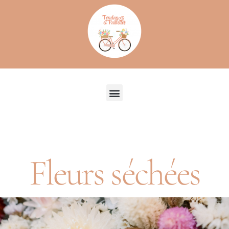
Recherche de produits
Fleurs séchées