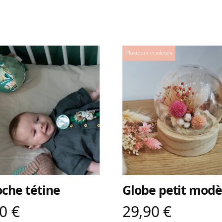
oche tétine
Globe petit modè
90
€
29,90
€