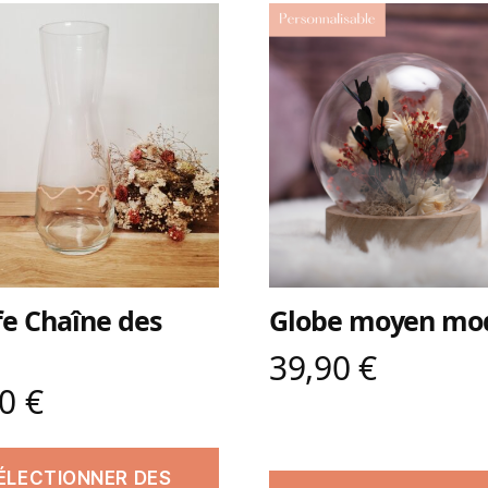
fe Chaîne des
Globe moyen mo
39,90
€
90
€
ÉLECTIONNER DES