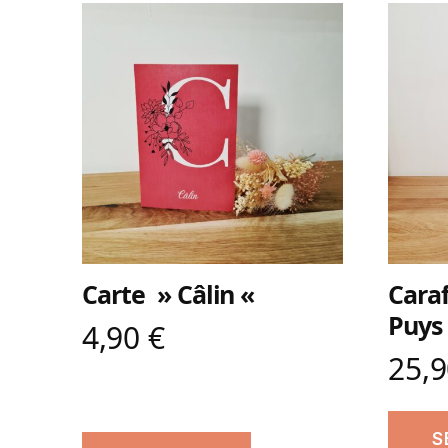
Carte » Câlin «
Cara
Puys
4,90
€
25,
S