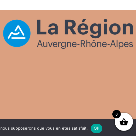
0
e, nous supposerons que vous en êtes satisfait.
Ok