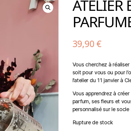
ATELIER
PARFUMEE
39,90
€
V
ous
cher
che
z
à
ré
al
iser
soit pour vous ou pour l’
l’atelier du 11 janvier à 
V
ous apprendrez à créer
parfum, ses fleurs et vo
personnalisé sur le socle 
Rupture de stock