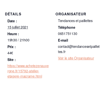
DÉTAILS
ORGANISATEUR
Tendances et paillettes
Date :
15 juillet 2021
Téléphone
0651751130
Heure :
19h30 / 21h00
E-mail
contact@tendancesetpaillet
Prix :
tes.fr
44€
Voir le site Organisateur
Site :
https://www.achetezenauve
rgne.fr/15792-atelier-
etagere-macrame.html