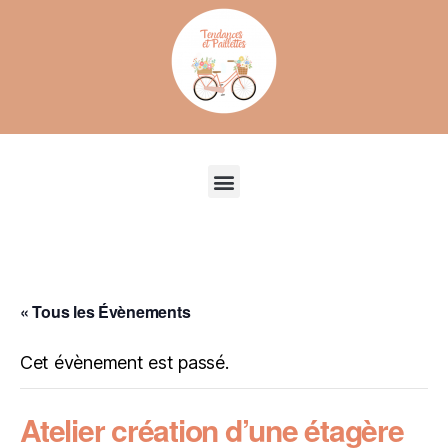
Recherche de produits
« Tous les Évènements
Cet évènement est passé.
Atelier création d’une étagère