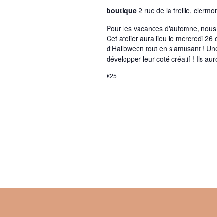
e
boutique
2 rue de la treille, clermo
a
É
Pour les vacances d'automne, nous 
Cet atelier aura lieu le mercredi 26
t
d'Halloween tout en s'amusant ! Une
v
développer leur coté créatif ! Ils au
i
€25
è
o
n
n
e
d
m
e
e