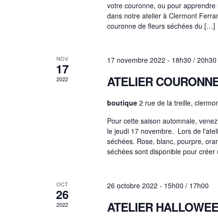
e
votre couronne, ou pour apprendre
n
É
e
dans notre atelier à Clermont Ferrand
v
.
couronne de fleurs séchées du […]
è
e
d
n
e
m
NOV
17 novembre 2022 - 18h30
/
20h30
t
17
r
e
n
ATELIER COURONNE
2022
t
n
i
s
boutique
2 rue de la treille, clermo
p
a
a
Pour cette saison automnale, venez 
e
r
le jeudi 17 novembre. Lors de l'ate
m
séchées. Rose, blanc, pourpre, orang
o
v
séchées sont disponible pour créer
r
t
-
c
i
d
l
OCT
26 octobre 2022 - 15h00
/
17h00
26
é
.
ATELIER HALLOWE
2022
g