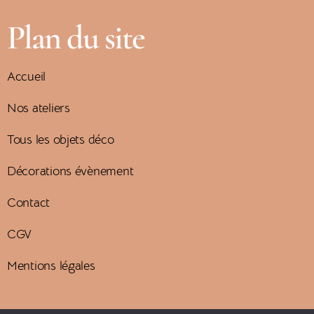
v
n
Plan du site
u
t
Accueil
e
s
Nos ateliers
s
Tous les objets déco
Décorations évènement
É
Contact
v
CGV
è
Mentions légales
n