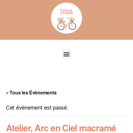
Recherche de produits
« Tous les Évènements
Cet évènement est passé.
Atelier, Arc en Ciel macramé