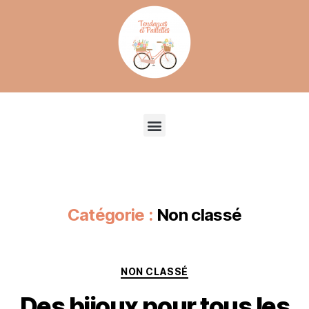
Recherche de produits
Catégorie :
Non classé
NON CLASSÉ
Des bijoux pour tous les