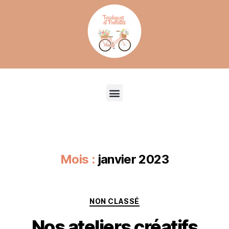
Recherche de produits
Mois :
janvier 2023
NON CLASSÉ
Nos ateliers créatifs